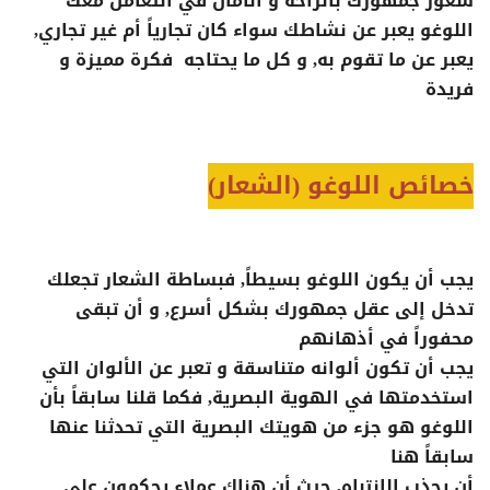
شعور جمهورك بالراحة و الأمان في التعامل معك
اللوغو يعبر عن نشاطك سواء كان تجارياً أم غير تجاري,
يعبر عن ما تقوم به, و كل ما يحتاجه فكرة مميزة و
فريدة
خصائص اللوغو (الشعار)
يجب أن يكون اللوغو بسيطاً, فبساطة الشعار تجعلك
تدخل إلى عقل جمهورك بشكل أسرع, و أن تبقى
محفوراً في أذهانهم
يجب أن تكون ألوانه متناسقة و تعبر عن الألوان التي
استخدمتها في
الهوية البصرية
, فكما قلنا سابقاً بأن
اللوغو هو جزء من هويتك البصرية التي تحدثنا عنها
سابقاً هنا
أن يجذب الانتباه, حيث أن هناك عملاء يحكمون على