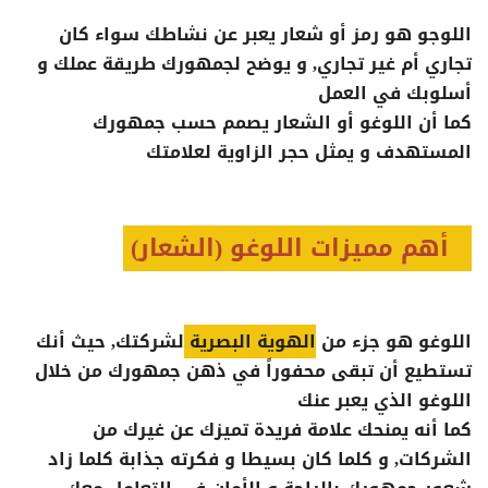
اللوجو هو رمز أو شعار يعبر عن نشاطك سواء كان
تجاري أم غير تجاري, و يوضح لجمهورك طريقة عملك و
أسلوبك في العمل
كما أن اللوغو أو الشعار يصمم حسب جمهورك
المستهدف و يمثل حجر الزاوية لعلامتك
أهم مميزات اللوغو (الشعار)
اللوغو هو جزء من
الهوية البصرية
لشركتك, حيث أنك
تستطيع أن تبقى محفوراً في ذهن جمهورك من خلال
اللوغو الذي يعبر عنك
كما أنه يمنحك علامة فريدة تميزك عن غيرك من
الشركات, و كلما كان بسيطا و فكرته جذابة كلما زاد