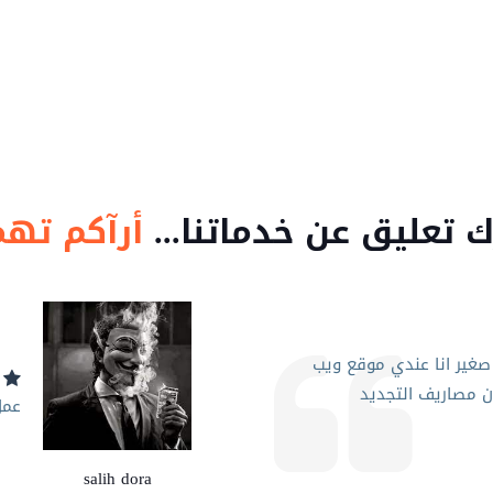
ك تعليق عن خدماتنا...
أرآكم تهم
بال
وبد
شاء الله
rimas muhamad