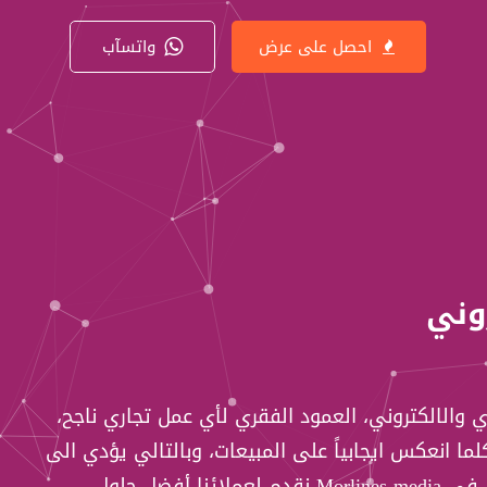
احصل على عرض
واتسآب
وني
 والالكتروني، العمود الفقري لأي عمل تجاري ناجح،
لما انعكس ايجابياً على المبيعات، وبالتالي يؤدي الى
ارتفاع في نسبة الأرباح. نحن في Morlines media نقدم لعملائنا أفضل حلول